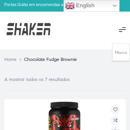
Portes Grátis em encomendas acima de
75€
English
Marca
Home
>
Chocolate Fudge Brownie
A mostrar todos os 7 resultados