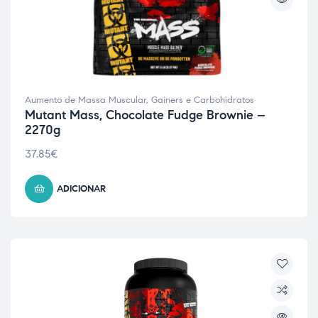
Aumento de Massa Muscular
,
Gainers e Carbohidratos
Mutant Mass, Chocolate Fudge Brownie –
2270g
37.85
€
ADICIONAR