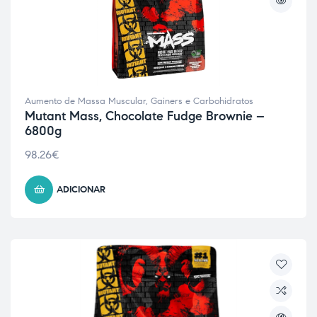
Aumento de Massa Muscular
,
Gainers e Carbohidratos
Mutant Mass, Chocolate Fudge Brownie –
6800g
98.26
€
ADICIONAR