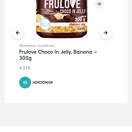
Alimentos Saudáveis
Ali
Frulove Choco In Jelly, Banana –
Fi
300g
5.75
4.07
€
ADICIONAR