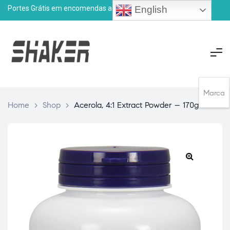
Portes Grátis em encomendas acima de
75€
English
Marca
Home
>
Shop
>
Acerola, 4:1 Extract Powder – 170g