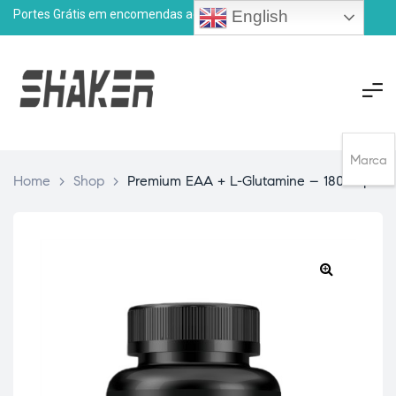
Portes Grátis em encomendas acima de
75€
English
Marca
Home
>
Shop
>
Premium EAA + L-Glutamine – 180 caps